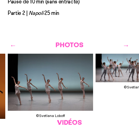
Pause de 10 min (sans entracte)
Partie 2 |
Napoli
25 min
PHOTOS
©Svetlan
©Svetlana Loboff
VIDÉOS