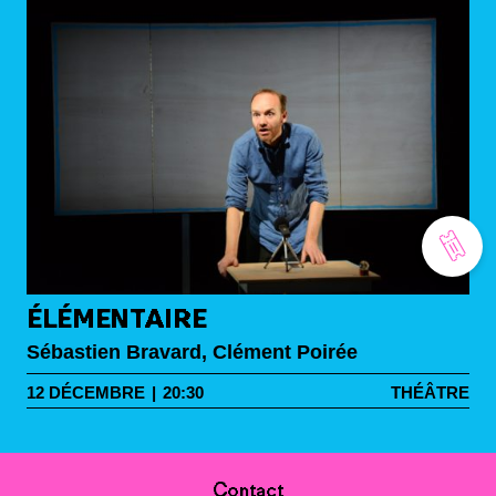
ÉLÉMENTAIRE
Sébastien Bravard, Clément Poirée
12
DÉCEMBRE
|
20:30
THÉÂTRE
Contact