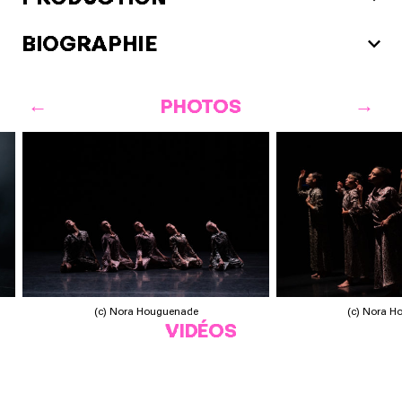
BIOGRAPHIE
PHOTOS
(c) Nora Houguenade
(c) Nora 
VIDÉOS