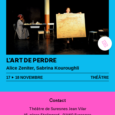
L'ART DE PERDRE
Alice Zeniter, Sabrina Kouroughli
17
18
NOVEMBRE
THÉÂTRE
Contact
Théâtre de Suresnes Jean Vilar