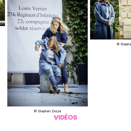
© Steph
© Stephen Zezza
VIDÉOS