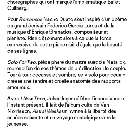
chorégraphes qui ont marqué l’emblématique Ballet
Cullberg.
Pour
Remansos
Nacho Duato s’est inspiré d’un poème
du grand écrivain Federico García Lorca et de la
musique d’Enrique Granados, compositeur et
pianiste. Rien d’étonnant alors à ce que la force
expressive de cette pièce n’ait d’égale que la beauté
de ses lignes.
Solo For Two
, pièce phare du maître suédois Mats Ek,
reprend l’un de ses thèmes de prédilection : le couple.
Tour à tour cocasse et sombre, ce « solo pour deux »
dresse une tendre et cruelle anatomie des rapports
amoureux.
Avec
I New Then,
Johan Inger célèbre l’insouciance et
l’instant présent. Il fait de l’album culte de Van
Morrisson,
Astral Weeks
un hymne à la liberté des
années soixante et un voyage nostalgique vers la
jeunesse.