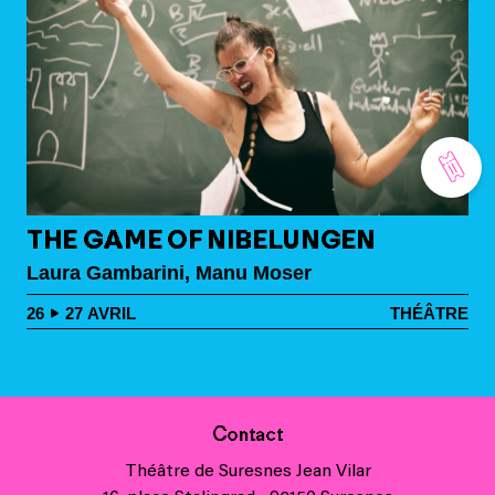
THE GAME OF NIBELUNGEN
Laura Gambarini, Manu Moser
26
27
AVRIL
THÉÂTRE
Contact
Théâtre de Suresnes Jean Vilar