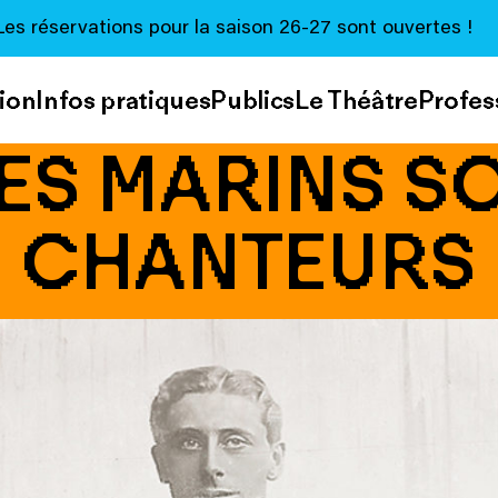
Les réservations pour la saison 26-27 sont ouvertes !
ion
Infos pratiques
Publics
Le Théâtre
Profes
ES MARINS S
CHANTEURS