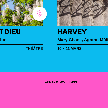
T DIEU
HARVEY
ler
Mary Chase, Agathe Méli
THÉÂTRE
10
11
MARS
Espace technique