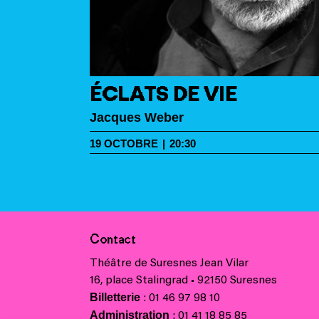
ÉCLATS DE VIE
, Rémi
Jacques Weber
19
OCTOBRE
|
20:30
U MONDE
Contact
Théâtre de Suresnes Jean Vilar
16, place Stalingrad • 92150 Suresnes
Billetterie
: 01 46 97 98 10
Administration
: 01 41 18 85 85