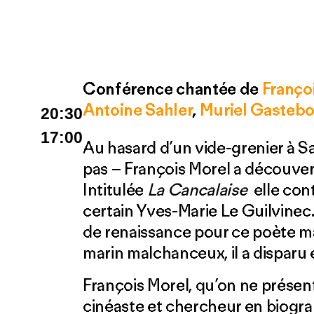
Conférence chantée de
Françoi
Antoine Sahler
,
Muriel Gastebo
20:30
17:00
Au hasard d’un vide-grenier à Sa
pas – François Morel a découver
Intitulée
La Cancalaise
elle con
certain Yves-Marie Le Guilvinec
de renaissance pour ce poète mau
marin malchanceux, il a disparu 
François Morel, qu’on ne présent
cinéaste et chercheur en biogr